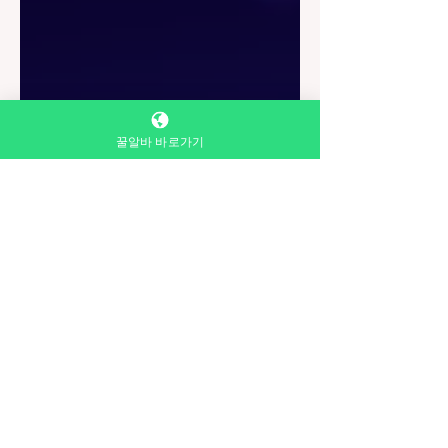
꿀알바 바로가기