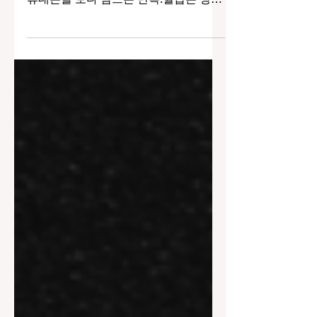
슷했다.피곤한 몸으로 씻고, 침대에 누워
휴대폰을 보다 잠드는 반복.월급은 정해
져 있고, 생활비와 저축을 생각하면‘조금
더 벌 수 있는 방법이 없을까’라는 생각
이 자연스럽게 들었다. 그렇게 고민하던
중 알게 된 것이 마사지 알바 였다.처음
부터 큰 기대를 했던 건 아니다.다만 퇴
근 후 몇 시간만 투자해현실적으로 도움
이 될 수 있는 선택지인지가 궁금했다.
마사지알바 처음엔 망설임이 더 컸다 솔
직히 말하면 시작 전에는 걱정이 많았다.
마사지 알바라는 단어 자체가 주는 이미
지도 있었고,내가 과연 잘할 수 있을지에
대한 불안도 컸다. 체력적으로 너무 힘들
진 않을까 초보라서 눈치만 보게 되진 않
을까 생각했던 분위기와 다르면 어떡하
지 그래서 무작정 시작하지 않고,근무 시
간, 수입 구조, 업소 분위기를 꼼꼼히 확
인했다.특히 퇴근 후 근무가 가능한지 ,